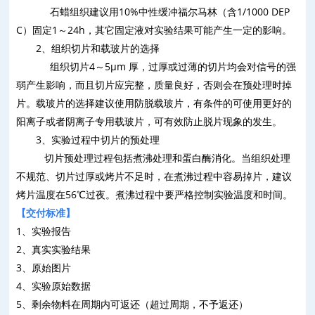
石蜡组织建议用
10%
中性缓冲福尔马林（含
1/1000 DEP
C
）固定
1
～
24h
，其它固定液对实验结果可能产生一定的影响。
2
、组织切片和载玻片的选择
组织切片
4
～
5
μ
m
厚，过厚或过薄的切片均会对信号的强
弱产生影响，而且切片应完整，质量良好，否则会在预处理时掉
片。载玻片的选择建议使用防脱载玻片，有条件的可使用更好的
阳离子或者阴离子专用载玻片，可有效防止脱片现象的发生。
3
、实验过程中切片的预处理
切片预处理过程包括煮沸处理和蛋白酶消化。当组织处理
不规范、切片过厚或烤片不足时，在煮沸过程中容易掉片，建议
烤片温度在
56
℃过夜。煮沸过程中要严格控制实验温度和时间。
【
交付标准
】
1
、
实验报告
2
、
真实实验结果
3
、
原始图片
4
、
实验原始数据
5
、
剩余物料在周期内可返还（超过周期，不予返还）