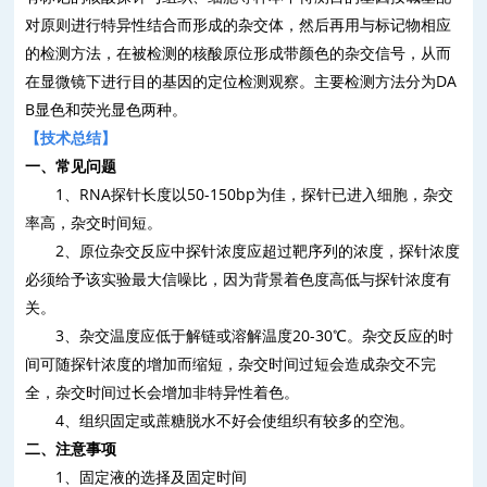
对原则进行特异性结合而形成的杂交体，然后再用与标记物相应
的检测方法，在被检测的核酸原位形成带颜色的杂交信号，从而
在显微镜下进行目的基因的定位检测观察。主要检测方法分为
DA
B
显色和荧光显色两种。
【技术总结】
一、常见问题
1
、
RNA
探针长度以
50-150bp
为佳，探针已进入细胞，杂交
率高，杂交时间短。
2
、原位杂交反应中探针浓度应超过靶序列的浓度，探针浓度
必须给予该实验最大信噪比，因为背景着色度高低与探针浓度有
关。
3
、杂交温度应低于解链或溶解温度
20-30
℃。杂交反应的时
间可随探针浓度的增加而缩短，杂交时间过短会造成杂交不完
全，杂交时间过长会增加非特异性着色。
4
、组织固定或蔗糖脱水不好会使组织有较多的空泡。
二、注意事项
1
、固定液的选择及固定时间