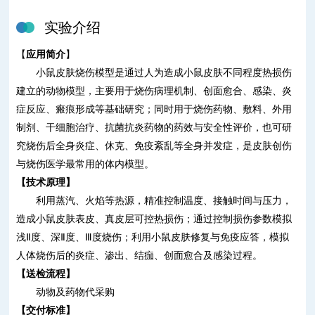
实验介绍
【
应用
简介
】
小鼠皮肤烧伤模型是通过人为造成小鼠皮肤不同程度热损伤
建立的动物模型，主要用于烧伤病理机制、创面愈合、感染、炎
症反应、瘢痕形成等基础研究；同时用于烧伤药物、敷料、外用
制剂、干细胞治疗、抗菌抗炎药物的药效与安全性评价，也可研
究烧伤后全身炎症、休克、免疫紊乱等全身并发症，是皮肤创伤
与烧伤医学最常用的体内模型。
【
技术原理
】
利用蒸汽、火焰等热源，精准控制温度、接触时间与压力，
造成小鼠皮肤表皮、真皮层可控热损伤；通过控制损伤参数模拟
浅
Ⅱ
度
、深
Ⅱ
度、Ⅲ度烧伤；利用小鼠皮肤修复与免疫应答，模拟
人体烧伤后的炎症、渗出、结痂、创面愈合及感染过程。
【送检
流程
】
动物及药物代采购
【
交付
标准】