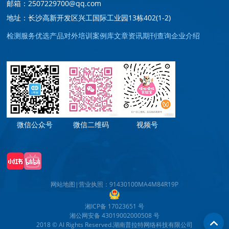
邮箱：2507229700@qq.com
地址：长沙高新开发区兴工国际工业园13栋402(1-2)
检测服务
优选产品
对外培训
案例库
文章资讯
期刊查询
企业介绍
微信公众号
微信二维码
视频号
网站地图
|
营业执照：91430100MA4M84R19P
湘ICP备 17023651 号
湘公网安备 43019002000508 号
2018 © Al Rights Reserved.湖南普拉特网络科技有限公司