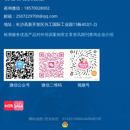
咨询微信：18570028002
邮箱：2507229700@qq.com
地址：长沙高新开发区兴工国际工业园13栋402(1-2)
检测服务
优选产品
对外培训
案例库
文章资讯
期刊查询
企业介绍
微信公众号
微信二维码
视频号
网站地图
|
营业执照：91430100MA4M84R19P