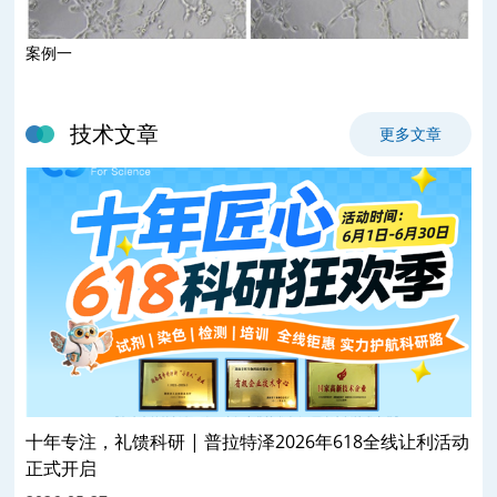
案例一
案
技术文章
更多文章
十年专注，礼馈科研 | 普拉特泽2026年618全线让利活动
正式开启