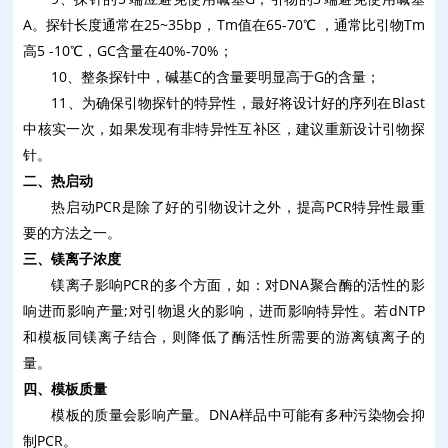
A
。探针长度通常在
25~35bp
，
Tm
值在
65-70
℃
，
通常比引物
Tm
高
5 -10
℃
，
GC
含量在
40%-70%
；
10
、整条探针中，碱基
C
的含量要明显高于
G
的含量；
11
、为确保引物探针的特异性，最好将设计好的序列在
Blast
中核实一次，如果发现有非特异性互补区，建议重新设计引物探
针。
二、热启动
热启动
PCR
是除了好的引物设计之外，提高
PCR
特异性最重
要的方法之一。
三、镁离子浓度
镁离子影响
PCR
的多个方面，如：对
DNA
聚合酶的活性的影
响进而影响产量
;
对引物退火的影响，进而影响特异性。若
dNTP
和模板同镁离子结合，则降低了酶活性所需要的游离镇离子的
量。
四、模板质量
模板的质量会影响产量。
DNA
样品中可能有多种污染物会抑
制
PCR
。