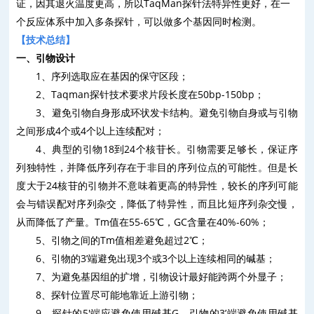
证，因其退火温度更高，所以
TaqMan
探针法特异性更好，在一
个反应体系中加入多条探针，可以做多个基因同时检测。
【技术总结】
一、引物设计
1
、序列选取应在基因的保守区段；
2
、
Taqman
探针技术要求片段长度在
50bp-150bp
；
3
、避免引物自身形成环状发卡结构。避免引物自身或与引物
之间形成
4
个或
4
个以上连续配对；
4
、典型的引物
18
到
24
个核苷长。引物需要足够长，保证序
列独特性，并降低序列存在于非目的序列位点的可能性。但是长
度大于
24
核苷的引物并不意味着更高的特异性，较长的序列可能
会与错误配对序列杂交，降低了特异性，而且比短序列杂交慢，
从而降低了产量。
Tm
值在
55-65
℃，
GC
含量在
40%-60%
；
5
、引物之间的
Tm
值相差避免超过
2
℃；
6
、引物的
3
’端避免出现
3
个或
3
个以上连续相同的碱基；
7
、为避免基因组的扩增，引物设计最好能跨两个外显子；
8
、探针位置尽可能地靠近上游引物；
9
、探针的
5'
端应避免使用碱基
G
，引物的
3
’端避免使用碱基