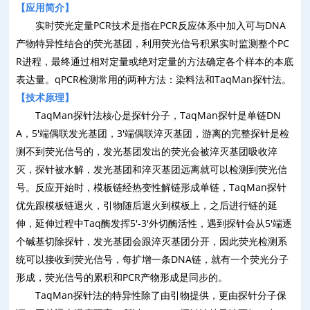
【
应用简介
】
实时荧光定量
PCR
技术是指在
PCR
反应体系中加入可与
DNA
产物特异性结合的荧光基团，利用荧光信号积累实时监测整个
PC
R
进程，最终通过相对定量或绝对定量的方法确定各个样本的本底
表达量。
qPCR
检测常用的两种方法：染料法和
TaqMan
探针法。
【
技术原理
】
TaqMan
探针法核心是探针分子，
TaqMan
探针是单链
DN
A
，
5'
端偶联发光基团，
3'
端偶联淬灭基团，游离的完整探针是检
测不到荧光信号的，发光基团发出的荧光会被淬灭基团吸收淬
灭，探针被水解，发光基团和淬灭基团远离就可以检测到荧光信
号。反应开始时，模板链经热变性解链形成单链，
TaqMan
探针
优先跟模板链退火，引物随后退火到模板上，之后进行链的延
伸，延伸过程中
Taq
酶发挥
5'
-3'
外切酶活性，遇到探针会从
5'
端逐
个碱基切除探针，发光基团会跟淬灭基团分开，因此荧光检测系
统可以接收到荧光信号，每扩增一条
DNA
链，就有一个荧光分子
形成，荧光信号的累积和
PCR
产物形成是同步的。
TaqMan
探针法的特异性除了由引物提供，更由探针分子保