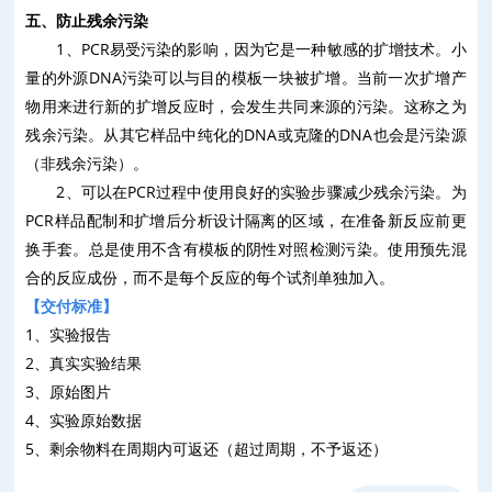
五、防止残余污染
1
、
PCR
易受污染的影响，因为它是一种敏感的扩增技术。小
量的外源
DNA
污染可以与目的模板一块被扩增。当前一次扩增产
物用来进行新的扩增反应时，会发生共同来源的污染。这称之为
残余污染。从其它样品中纯化的
DNA
或克隆的
DNA
也会是污染源
（非残余污染）。
2
、可以在
PCR
过程中使用良好的实验步骤减少残余污染。为
PCR
样品配制和扩增后分析设计隔离的区域，在准备新反应前更
换手套。总是使用不含有模板的阴性对照检测污染。使用预先混
合的反应成份，而不是每个反应的每个试剂单独加入。
【
交付标准
】
1
、
实验报告
2
、
真实实验结果
3
、
原始图片
4
、
实验原始数据
5
、
剩余物料在周期内可返还（超过周期，不予返还）