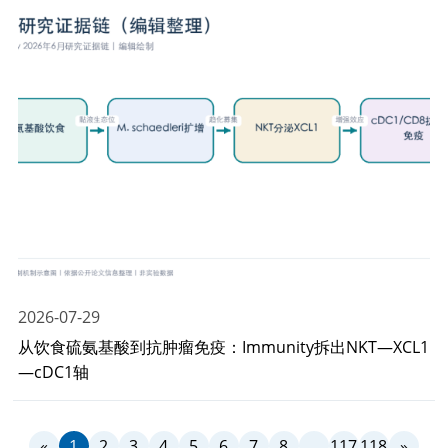
2026-07-29
从饮食硫氨基酸到抗肿瘤免疫：Immunity拆出NKT—XCL1
—cDC1轴
«
1
2
3
4
5
6
7
8
...
117
118
»