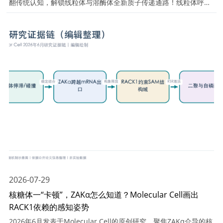
翻传统认知，解锁线粒体与溶酶体全新质子传递通路！线粒体呼吸
链排出质子，通过细胞器膜接触直接供给溶酶体酸化，衰老会破坏
该耦联，进而抑制自噬、驱动细胞衰老。这条全新细胞器互作机
制，串联起线粒体功能、铁代谢稳态、自噬通量与脂质过氧化，是
衰老、铁死亡、肿瘤相关课题的核心创新切入点。今天带大家吃透
论文完整证据链，同步分享可直接落地的课题设计思路与配套实验
方案。
2026-07-29
核糖体一“卡顿”，ZAKα怎么知道？Molecular Cell画出
RACK1依赖的感知姿势
2026年6月发表于Molecular Cell的原创研究，聚焦ZAKα介导的核