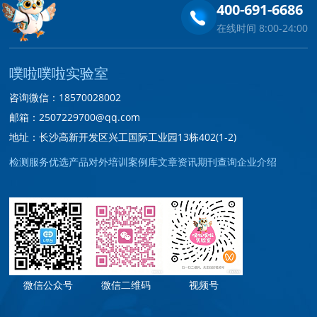
400-691-6686
在线时间 8:00-24:00
噗啦噗啦实验室
咨询微信：18570028002
邮箱：2507229700@qq.com
地址：长沙高新开发区兴工国际工业园13栋402(1-2)
检测服务
优选产品
对外培训
案例库
文章资讯
期刊查询
企业介绍
微信公众号
微信二维码
视频号