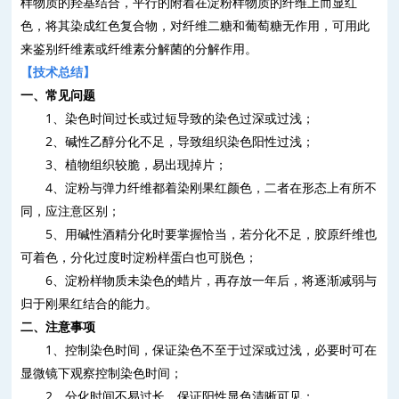
样物质的羟基结合，平行的附着在淀粉样物质的纤维上而显红
色，将其染成红色复合物，对纤维二糖和葡萄糖无作用，可用此
来鉴别纤维素或纤维素分解菌的分解作用。
【技术总结】
一、常见问题
1
、染色时间过长或过短导致的染色过深或过浅；
2
、碱性乙醇分化不足，导致组织染色阳性过浅；
3
、植物组织较脆，易出现掉片；
4
、淀粉与弹力纤维都着染刚果红颜色，二者在形态上有所不
同，应注意区别；
5
、用碱性酒精分化时要掌握恰当，若分化不足，胶原纤维也
可着色，分化过度时淀粉样蛋白也可脱色；
6
、淀粉样物质未染色的蜡片，再存放一年后，将逐渐减弱与
归于刚果红结合的能力。
二、注意事项
1
、控制染色时间，保证染色不至于过深或过浅，必要时可在
显微镜下观察控制染色时间；
2
、分化时间不易过长，保证阳性显色清晰可见；