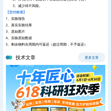
3
、减少掉片风险。
【
交付标准
】
1
、
实验报告
2
、
真实实验结果
3
、
原始图片
4
、
实验原始数据
5
、
剩余物料在周期内可返还（超过周期，不予返还）
技术文章
更多文章