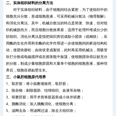
二、实体组织材料的分离方法
对于实体组织材料，由于细胞间结合紧密，为了使组织中的
细胞充分分散，形成细胞悬液，可采用机械分散法（物理裂解）
和消化分离法。其中，机械分散法的特点是简便、快速，但对组
织机械损伤大，而且细胞分散效果差，适用于处理纤维成分少的
软组织。消化分离法是指把组织剪切成较小团块（或糊状），应
用酶的生化作用和非酶的化学作用进一步使细胞间的桥连结构松
动，使团块膨松，由块状变成絮状，此时再采用机械法，用吸管
吹打分散或电磁搅拌或在摇珠瓶中振荡，使细胞团块得以较充分
的分散，制成少量细胞群团和大量单个细胞的细胞悬液，接种培
养后，细胞容易贴壁生长。
三、小鼠肝细胞原代培养
1
、取肝脏：将小鼠断颈致死，取肝脏；
2
、除杂物：剔除脂肪、结缔组织、血液等杂物；
3
、研磨肝脏：用手术剪将脏器剪成小块并研磨；
4
、胰酶消化：加入胰酶消化，使细胞分离；
5
、滤网去杂：用滤网过滤，除去大组织块；