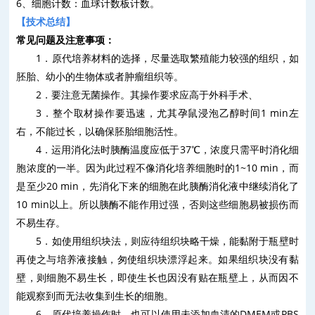
6
、细胞计数：血球计数板计数。
【技术总结】
常见问题及注意事项：
1
．原代培养材料的选择，尽量选取繁殖能力较强的组织，如
胚胎、幼小的生物体或者肿瘤组织等。
2
．要注意无菌操作。其操作要求应高于外科手术、
3
．整个取材操作要迅速，尤其孕鼠浸泡乙醇时间
1 min
左
右，不能过长，以确保胚胎细胞活性。
4
．运用消化法时胰酶温度应低于
37
℃，浓度只需平时消化细
胞浓度的一半。因为此过程不像消化培养细胞时的
1~10 min
，而
是至少
20 min
，先消化下来的细胞在此胰酶消化液中继续消化了
10 min
以上。所以胰酶不能作用过强，否则这些细胞易被损伤而
不易生存。
5
．如使用组织块法，则应待组织块略干燥，能黏附于瓶壁时
再使之与培养液接触，匆使组织块漂浮起来。如果组织块没有黏
壁，则细胞不易生长，即使生长也因没有贴在瓶壁上，从而因不
能观察到而无法收集到生长的细胞。
6
．原代培养操作时，也可以使用未添加血清的
DMEM
或
PBS