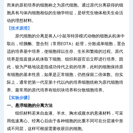
而来的原初培养的细胞称之为原代细胞。通过原代分离获得的细
胞具有与体内细胞相似的生物学特征，是研究生物体相关生命活
动的理想材料。
【技术原理】
原代细胞的分离是将人
/
小鼠等特异模式动物的细胞从机体中
取出，经胰酶、螯合剂（常用
EDTA
）处理，分散成单细胞，置合
适的培养基中培养，使细胞得以生存、生长和繁殖的过程。原代
培养是指直接从机体取下细胞、组织和器官后立即进行培养。因
此，较为严格地说是指成功传代之前的培养，此时的细胞保持原
有细胞的基本性质，如果是正常细胞，仍然保留二倍体数。但实
际上，通常把第一代至第十代以内的培养细胞统称为原代细胞培
养。最常用的原代培养有组织块培养和分散细胞培养。
【实验步骤】
一、悬浮细胞的分离方法
组织材料若来自血液、羊水、胸水或腹水的悬液材料，可采
用低速离心。经离心后由于各种细胞的比重不同可在分层液中形
成不同层，这样可根据需要收获目的细胞。