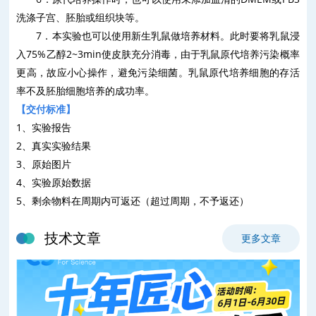
洗涤子宫、胚胎或组织块等。
7
．本实验也可以使用新生乳鼠做培养材料。此时要将乳鼠浸
入
75%
乙醇
2~3min
使皮肤充分消毒，由于乳鼠原代培养污染概率
更高，故应小心操作，避免污染细菌。乳鼠原代培养细胞的存活
率不及胚胎细胞培养的成功率。
【
交付
标准】
1
、
实验报告
2
、
真实实验结果
3
、
原始图片
4
、
实验原始数据
5
、
剩余物料在周期内可返还（超过周期，不予返还）
技术文章
更多文章